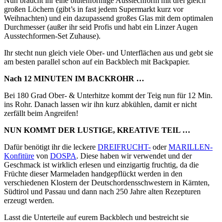
Nun braucht ihr eine blütenförmige Ausstechform mit drei gleich
großen Löchern (gibt’s in fast jedem Supermarkt kurz vor
Weihnachten) und ein dazupassend großes Glas mit dem optimalen
Durchmesser (außer ihr seid Profis und habt ein Linzer Augen
Ausstechformen-Set Zuhause).
Ihr stecht nun gleich viele Ober- und Unterflächen aus und gebt sie
am besten parallel schon auf ein Backblech mit Backpapier.
Nach 12 MINUTEN IM BACKROHR …
Bei 180 Grad Ober- & Unterhitze kommt der Teig nun für 12 Min.
ins Rohr. Danach lassen wir ihn kurz abkühlen, damit er nicht
zerfällt beim Angreifen!
NUN KOMMT DER LUSTIGE, KREATIVE TEIL …
Dafür benötigt ihr die leckere
DREIFRUCHT-
oder
MARILLEN-
Konfitüre
von
DOSPA
. Diese haben wir verwendet und der
Geschmack ist wirklich erlesen und einzigartig fruchtig, da die
Früchte dieser Marmeladen handgepflückt werden in den
verschiedenen Klostern der Deutschordensschwestern in Kärnten,
Südtirol und Passau und dann nach 250 Jahre alten Rezepturen
erzeugt werden.
Lasst die Unterteile auf eurem Backblech und bestreicht sie