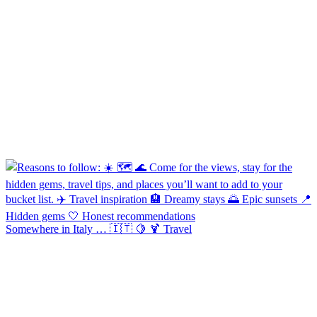
Somewhere in Italy … 🇮🇹 🍋 🍹 Travel