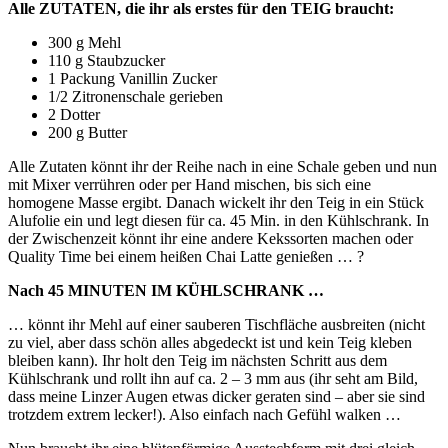
Alle ZUTATEN, die ihr als erstes für den TEIG braucht:
300 g Mehl
110 g Staubzucker
1 Packung Vanillin Zucker
1/2 Zitronenschale gerieben
2 Dotter
200 g Butter
Alle Zutaten könnt ihr der Reihe nach in eine Schale geben und nun
mit Mixer verrühren oder per Hand mischen, bis sich eine
homogene Masse ergibt. Danach wickelt ihr den Teig in ein Stück
Alufolie ein und legt diesen für ca. 45 Min. in den Kühlschrank. In
der Zwischenzeit könnt ihr eine andere Kekssorten machen oder
Quality Time bei einem heißen Chai Latte genießen … ?
Nach 45 MINUTEN
IM KÜHLSCHRANK …
… könnt ihr Mehl auf einer sauberen Tischfläche ausbreiten (nicht
zu viel, aber dass schön alles abgedeckt ist und kein Teig kleben
bleiben kann). Ihr holt den Teig im nächsten Schritt aus dem
Kühlschrank und rollt ihn auf ca. 2 – 3 mm aus (ihr seht am Bild,
dass meine Linzer Augen etwas dicker geraten sind – aber sie sind
trotzdem extrem lecker!). Also einfach nach Gefühl walken …