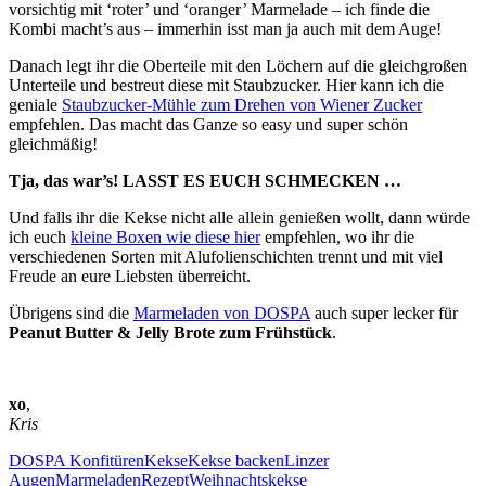
vorsichtig mit ‘roter’ und ‘oranger’ Marmelade – ich finde die
Kombi macht’s aus – immerhin isst man ja auch mit dem Auge!
Danach legt ihr die Oberteile mit den Löchern auf die gleichgroßen
Unterteile und bestreut diese mit Staubzucker. Hier kann ich die
geniale
Staubzucker-Mühle zum Drehen von Wiener Zucker
empfehlen. Das macht das Ganze so easy und super schön
gleichmäßig!
Tja, das war’s! LASST ES EUCH SCHMECKEN …
Und falls ihr die Kekse nicht alle allein genießen wollt, dann würde
ich euch
kleine Boxen wie diese hier
empfehlen, wo ihr die
verschiedenen Sorten mit Alufolienschichten trennt und mit viel
Freude an eure Liebsten überreicht.
Übrigens sind die
Marmeladen von DOSPA
auch super lecker für
Peanut Butter & Jelly Brote zum Frühstück
.
xo
,
Kris
DOSPA Konfitüren
Kekse
Kekse backen
Linzer
Augen
Marmeladen
Rezept
Weihnachtskekse