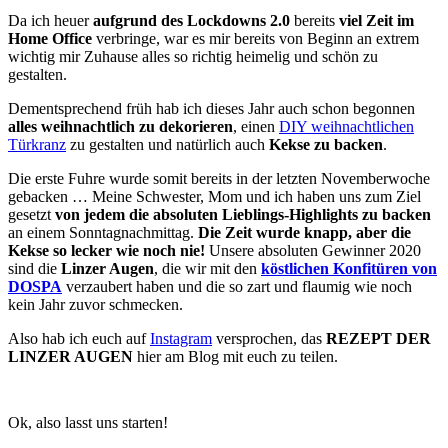
Da ich heuer
aufgrund des Lockdowns 2.0
bereits
viel Zeit im
Home Office
verbringe, war es mir bereits von Beginn an extrem
wichtig mir Zuhause alles so richtig heimelig und schön zu
gestalten.
Dementsprechend früh hab ich dieses Jahr auch schon begonnen
alles weihnachtlich zu dekorieren
, einen
DIY weihnachtlichen
Türkranz
zu gestalten und natürlich auch
Kekse zu backen
.
Die erste Fuhre wurde somit bereits in der letzten Novemberwoche
gebacken … Meine Schwester, Mom und ich haben uns zum Ziel
gesetzt
von jedem die absoluten Lieblings-Highlights zu backen
an einem Sonntagnachmittag.
Die Zeit wurde knapp, aber die
Kekse so lecker wie noch nie!
Unsere absoluten Gewinner 2020
sind die
Linzer Augen
, die wir mit den
köstlichen Konfitüren von
DOSPA
verzaubert haben und die so zart und flaumig wie noch
kein Jahr zuvor schmecken.
Also hab ich euch auf
Instagram
versprochen, das
REZEPT DER
LINZER AUGEN
hier am Blog mit euch zu teilen.
Ok, also lasst uns starten!