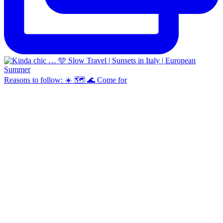
Reasons to follow: ☀️ 🗺️ 🌊 Come for