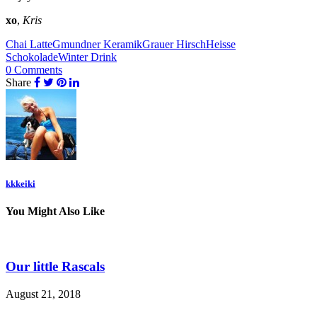
xo
,
Kris
Chai Latte
Gmundner Keramik
Grauer Hirsch
Heisse
Schokolade
Winter Drink
0 Comments
Share
kkkeiki
You Might Also Like
Our little Rascals
August 21, 2018