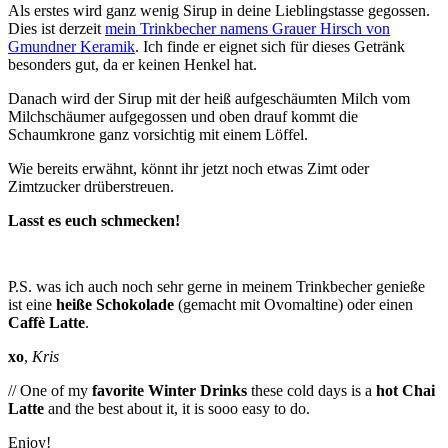
Als erstes wird ganz wenig Sirup in deine Lieblingstasse gegossen.
Dies ist derzeit
mein Trinkbecher namens Grauer Hirsch von
Gmundner Keramik
. Ich finde er eignet sich für dieses Getränk
besonders gut, da er keinen Henkel hat.
Danach wird der Sirup mit der heiß aufgeschäumten Milch vom
Milchschäumer aufgegossen und oben drauf kommt die
Schaumkrone ganz vorsichtig mit einem Löffel.
Wie bereits erwähnt, könnt ihr jetzt noch etwas Zimt oder
Zimtzucker drüberstreuen.
Lasst es euch schmecken!
P.S. was ich auch noch sehr gerne in meinem Trinkbecher genieße
ist eine
heiße Schokolade
(gemacht mit Ovomaltine) oder einen
Caf­fè Lat­te
.
xo
,
Kris
// One of my
favorite Winter Drinks
these cold days is a
hot Chai
Latte
and the best about it, it is sooo easy to do.
Enjoy!