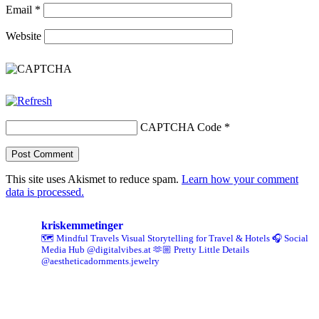
Email
*
Website
CAPTCHA Code
*
This site uses Akismet to reduce spam.
Learn how your comment
data is processed.
kriskemmetinger
🗺️ Mindful Travels
Visual Storytelling for Travel & Hotels
🎧 Social
Media Hub @digitalvibes.at
🫶🏼 Pretty Little Details
@aestheticadornments.jewelry