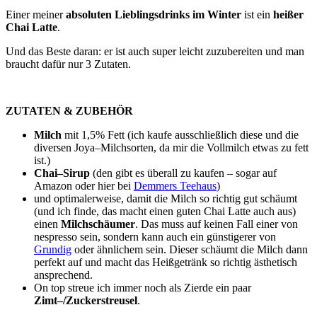
Einer meiner
absoluten Lieblingsdrinks im Winter
ist ein
heißer
Chai Latte
.
Und das Beste daran: er ist auch super leicht zuzubereiten und man
braucht dafür nur 3 Zutaten.
ZUTATEN & ZUBEHÖR
Milch
mit 1,5% Fett (ich kaufe ausschließlich diese und die
diversen Joya–Milchsorten, da mir die Vollmilch etwas zu fett
ist.)
Chai–Sirup
(den gibt es überall zu kaufen – sogar auf
Amazon oder hier bei
Demmers Teehaus
)
und optimalerweise, damit die Milch so richtig gut schäumt
(und ich finde, das macht einen guten Chai Latte auch aus)
einen
Milchschäumer
. Das muss auf keinen Fall einer von
nespresso sein, sondern kann auch ein günstigerer von
Grundig
oder ähnlichem sein. Dieser schäumt die Milch dann
perfekt auf und macht das Heißgetränk so richtig ästhetisch
ansprechend.
On top streue ich immer noch als Zierde ein paar
Zimt–/Zuckerstreusel
.