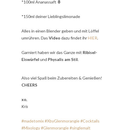
*100ml Ananassaft 🍍
*150ml deiner Lieblingslimonade
Alles in einen Blender geben und mit Löffel
umrühren. Das
Video
dazu findet ihr
HIER
.
Garniert haben wir das Ganze mit
Ribisel-
Eiswürfel
und
Physalis am Stil
.
Also viel Spaß beim Zubereiten & Genießen!
CHEERS
xo
,
Kris
#madetomix
#XbyGlenmorangie
#Cocktails
#Mixology
#Glenmorangie
#singlemalt